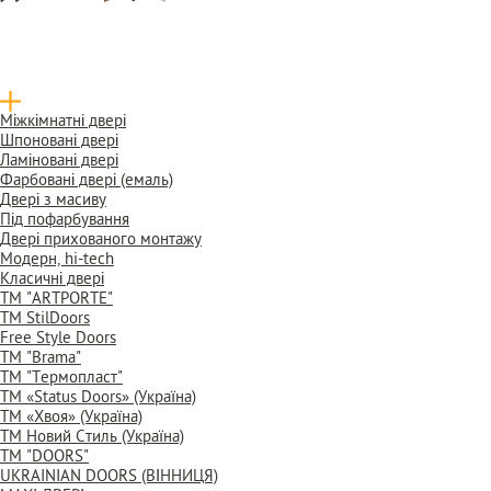
Міжкімнатні двері
Шпоновані двері
Ламіновані двері
Фарбовані двері (емаль)
Двері з масиву
Під пофарбування
Двері прихованого монтажу
Модерн, hi-tech
Класичні двері
ТМ "ARTPORTE"
ТМ StilDoors
Free Style Doors
ТМ "Brama"
ТМ "Термопласт"
ТМ «Status Doors» (Україна)
ТМ «Хвоя» (Україна)
ТМ Новий Стиль (Україна)
ТМ "DOORS"
UKRAINIAN DOORS (ВІННИЦЯ)