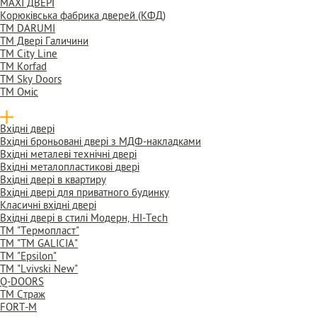
MAXI ДВЕРІ
Корюківська фабрика дверей (КФД)
ТМ DARUMI
ТМ Двері Галичини
ТМ City Line
ТМ Korfad
ТМ Sky Doors
ТМ Оміс
Вхідні двері
Вхідні броньовані двері з МДФ-накладками
Вхідні металеві технічні двері
Вхідні металопластикові двері
Вхідні двері в квартиру
Вхідні двері для приватного будинку
Класичні вхідні двері
Вхідні двері в стилі Модерн, HI-Tech
TM "Термопласт"
TM "ТМ GALICIA"
ТМ "Epsilon"
ТМ "Lvivski New"
Q-DOORS
ТМ Страж
FORT-M