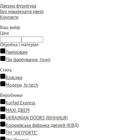
Дверна фурнітура
Білі міжкімнатні двері
Контакти
Ваш вибір
Ціна
Обробка і матеріал
Ламіновані
Під фарбування, ґрунт
Стиль
Класика
Модерн, hi-tech
Виробники
Korfad Express
MAXI ДВЕРІ
UKRAINIAN DOORS (ВІННИЦЯ)
Корюківська фабрика дверей (КФД)
ТМ "ARTPORTE"