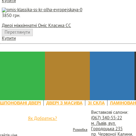
Купити
3850 грн.
Двері міжкімнатні Оміс Класика СС
Переглянути
Купити
ШПОНОВАНІ ДВЕРІ
ДВЕРІ З МАСИВА
ЗІ СКЛА
ЛАМІНОВАН
(067) 340-55-22
Виставкові салони:
(067) 340-55-22
Як Добратись?
(З 9:00 до 19:00)
© 2016
м. Львів, вул.
dveri.fabryka.ua - Фабрика вікон та дверей
Городоцька 235
Розробка сайту, веб-студія "Фабрика сайтів" -
Розробка
пр. Червоної Калини,
сайтів ціна
у Львові