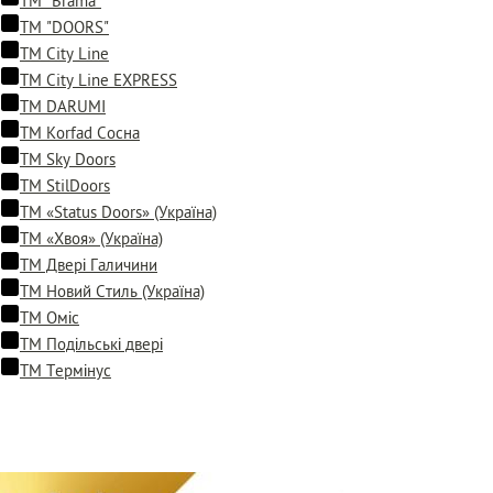
ТМ "Brama"
ТМ "DOORS"
ТМ City Line
ТМ City Line EXPRESS
ТМ DARUMI
ТМ Korfad Сосна
ТМ Sky Doors
ТМ StilDoors
ТМ «Status Doors» (Україна)
ТМ «Хвоя» (Україна)
ТМ Двері Галичини
ТМ Новий Стиль (Україна)
ТМ Оміс
ТМ Подільські двері
ТМ Термінус