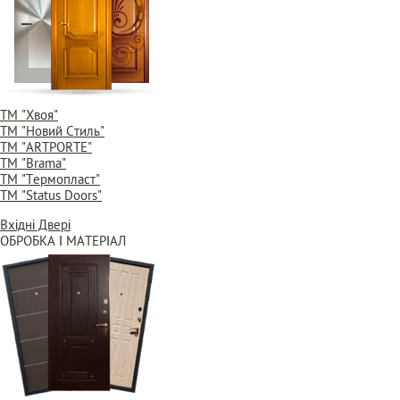
ТМ "Хвоя"
ТМ "Новий Стиль"
ТМ "ARTPORTE"
ТМ "Brama"
ТМ "Термопласт"
ТМ "Status Doors"
Вхідні Двері
ОБРОБКА І МАТЕРІАЛ