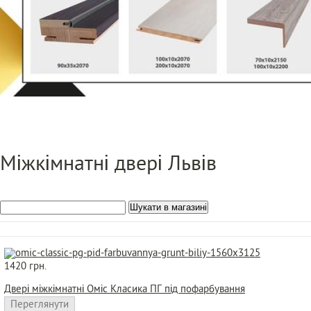
Міжкімнатні двері Львів
1420 грн.
Двері міжкімнатні Оміс Класика ПГ під пофарбування
Переглянути