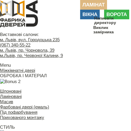
ЛАМІНАТ
ВІКНА
ВОРОТА
Написати
директору
Виклик
замірника
Виставкові салони:
м. Львів, вул. Городоцька 235
(067) 340-55-22
м. Львів, пр. Чорновола, 39
м.Львів, пр. Червоної Калини, 9
Menu
Міжкімнатні двері
ОБРОБКА І МАТЕРІАЛ
Шпоновані
Ламіновані
Масив
Фарбовані двері (емаль)
Під пофарбування
Прихованого монтажу
СТИЛЬ