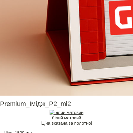
Рremium_Імідж_Р2_ml2
білий матовий
Ціна вказана за полотно!
Ціна:
1500 грн.