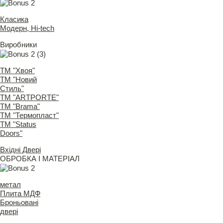
Класика
Модерн, Hi-tech
Виробники
ТМ "Хвоя"
ТМ "Новий
Стиль"
ТМ "ARTPORTE"
ТМ "Brama"
ТМ "Термопласт"
ТМ "Status
Doors"
Вхідні Двері
ОБРОБКА І МАТЕРІАЛ
метал
Плита МДФ
Броньовані
двері