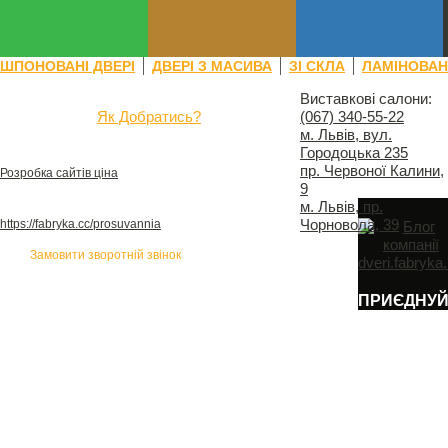
ШПОНОВАНІ ДВЕРІ
ДВЕРІ З МАСИВА
ЗІ СКЛА
ЛАМІНОВАН
(067) 340-55-22
Виставкові салони:
Як Добратись?
(067) 340-55-22
(З 9:00 до 19:00)
© 2016
м. Львів, вул.
dveri.fabryka.ua - Фабрика вікон та дверей
Городоцька 235
Розробка сайту, веб-студія "Фабрика сайтів" -
пр. Червоної Калини,
Розробка сайтів ціна
у Львові
9
м. Львів, пр.
"Фабрика сайтів" просування сайту -
Чорновола, 39
https://fabryka.cc/prosuvannia
у Львові
Замовити зворотній звінок
ПРИЄДНУЙ