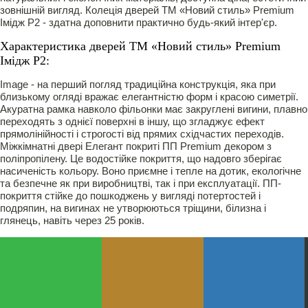
зовнішній вигляд. Колеція дверей ТМ «Новий стиль» Рremium
Імідж Р2 - здатна доповнити практично будь-який інтер'єр.
Характеристика дверей ТМ «Новий стиль» Рremium
Імідж Р2:
Image - на перший погляд традиційна конструкція, яка при
близькому огляді вражає елегантністю форм і красою симетрії.
Акуратна рамка навколо фільонки має закруглені вигини, плавно
переходять з однієї поверхні в іншу, що згладжує ефект
прямолінійності і строгості від прямих східчастих переходів.
Міжкімнатні двері Елегант покриті ПП Premium декором з
поліпропілену. Це водостійке покриття, що надовго зберігає
насиченість кольору. Воно приємне і тепле на дотик, екологічне
та безпечне як при виробництві, так і при експлуатації. ПП-
покриття стійке до пошкоджень у вигляді потертостей і
подряпин, на вигинах не утворюються тріщини, білизна і
глянець, навіть через 25 років.