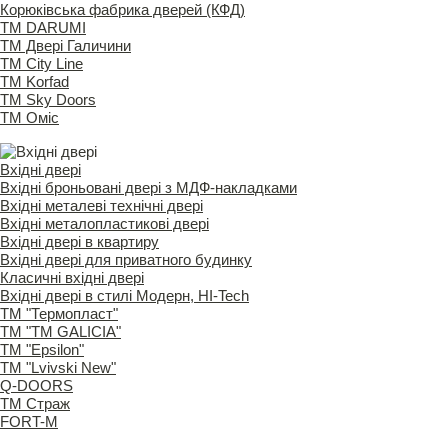
Корюківська фабрика дверей (КФД)
ТМ DARUMI
ТМ Двері Галичини
ТМ City Line
ТМ Korfad
ТМ Sky Doors
ТМ Оміс
Вхідні двері
Вхідні броньовані двері з МДФ-накладками
Вхідні металеві технічні двері
Вхідні металопластикові двері
Вхідні двері в квартиру
Вхідні двері для приватного будинку
Класичні вхідні двері
Вхідні двері в стилі Модерн, HI-Tech
TM "Термопласт"
TM "ТМ GALICIA"
ТМ "Epsilon"
ТМ "Lvivski New"
Q-DOORS
ТМ Страж
FORT-M