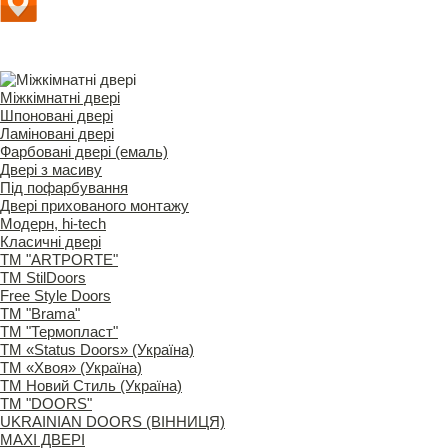
Міжкімнатні двері
Шпоновані двері
Ламіновані двері
Фарбовані двері (емаль)
Двері з масиву
Під пофарбування
Двері прихованого монтажу
Модерн, hi-tech
Класичні двері
ТМ "ARTPORTE"
ТМ StilDoors
Free Style Doors
ТМ "Brama"
ТМ "Термопласт"
ТМ «Status Doors» (Україна)
ТМ «Хвоя» (Україна)
ТМ Новий Стиль (Україна)
ТМ "DOORS"
UKRAINIAN DOORS (ВІННИЦЯ)
MAXI ДВЕРІ