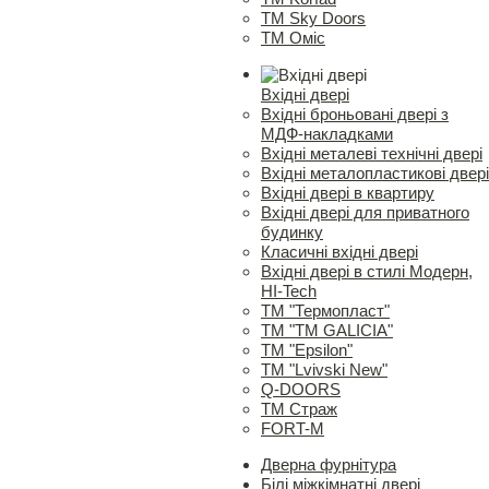
ТМ Sky Doors
ТМ Оміс
Вхідні двері
Вхідні броньовані двері з
МДФ-накладками
Вхідні металеві технічні двері
Вхідні металопластикові двері
Вхідні двері в квартиру
Вхідні двері для приватного
будинку
Класичні вхідні двері
Вхідні двері в стилі Модерн,
HI-Tech
TM "Термопласт"
TM "ТМ GALICIA"
ТМ "Epsilon"
ТМ "Lvivski New"
Q-DOORS
ТМ Страж
FORT-M
Дверна фурнітура
Білі міжкімнатні двері