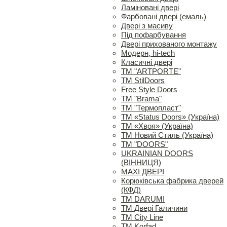
Ламіновані двері
Фарбовані двері (емаль)
Двері з масиву
Під пофарбування
Двері прихованого монтажу
Модерн, hi-tech
Класичні двері
ТМ "ARTPORTE"
ТМ StilDoors
Free Style Doors
ТМ "Brama"
ТМ "Термопласт"
ТМ «Status Doors» (Україна)
ТМ «Хвоя» (Україна)
ТМ Новий Стиль (Україна)
ТМ "DOORS"
UKRAINIAN DOORS
(ВІННИЦЯ)
MAXI ДВЕРІ
Корюківська фабрика дверей
(КФД)
ТМ DARUMI
ТМ Двері Галичини
ТМ City Line
ТМ Korfad