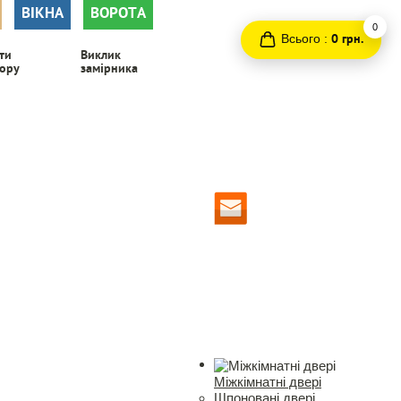
ВІКНА
ВОРОТА
0
Всього :
0 грн.
ти
Виклик
ору
замірника
Міжкімнатні двері
Шпоновані двері