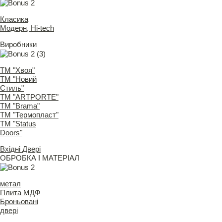
Класика
Модерн, Hi-tech
Виробники
ТМ "Хвоя"
ТМ "Новий
Стиль"
ТМ "ARTPORTE"
ТМ "Brama"
ТМ "Термопласт"
ТМ "Status
Doors"
Вхідні Двері
ОБРОБКА І МАТЕРІАЛ
метал
Плита МДФ
Броньовані
двері