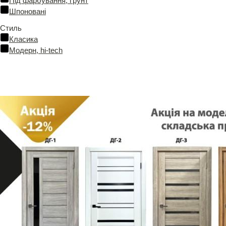
Під фарбування, ґрунт
Шпоновані
Стиль
Класика
Модерн, hi-tech