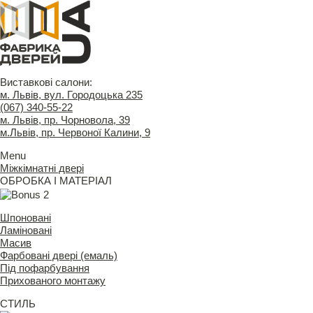
Виставкові салони:
м. Львів, вул. Городоцька 235
(067) 340-55-22
м. Львів, пр. Чорновола, 39
м.Львів, пр. Червоної Калини, 9
Menu
Міжкімнатні двері
ОБРОБКА І МАТЕРІАЛ
Шпоновані
Ламіновані
Масив
Фарбовані двері (емаль)
Під пофарбування
Прихованого монтажу
СТИЛЬ