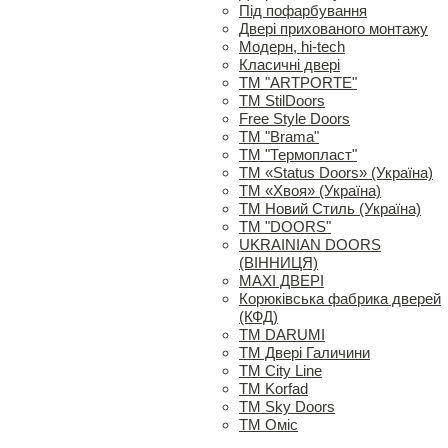
Під пофарбування
Двері прихованого монтажу
Модерн, hi-tech
Класичні двері
ТМ "ARTPORTE"
ТМ StilDoors
Free Style Doors
ТМ "Brama"
ТМ "Термопласт"
ТМ «Status Doors» (Україна)
ТМ «Хвоя» (Україна)
ТМ Новий Стиль (Україна)
ТМ "DOORS"
UKRAINIAN DOORS
(ВІННИЦЯ)
MAXI ДВЕРІ
Корюківська фабрика дверей
(КФД)
ТМ DARUMI
ТМ Двері Галичини
ТМ City Line
ТМ Korfad
ТМ Sky Doors
ТМ Оміс