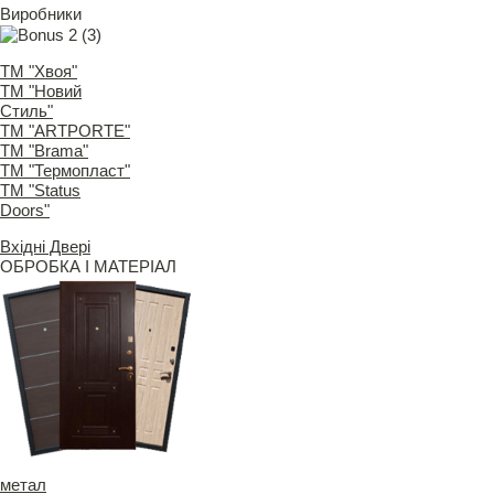
Виробники
ТМ "Хвоя"
ТМ "Новий
Стиль"
ТМ "ARTPORTE"
ТМ "Brama"
ТМ "Термопласт"
ТМ "Status
Doors"
Вхідні Двері
ОБРОБКА І МАТЕРІАЛ
метал