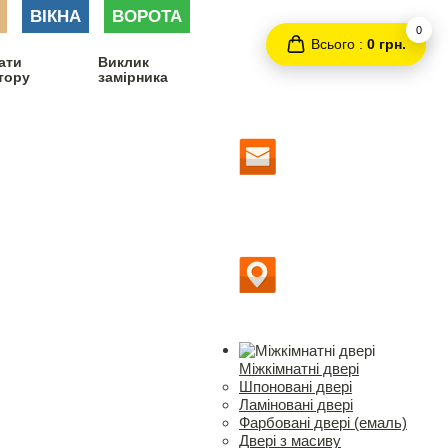
ВІКНА
ВОРОТА
0
Всього :
0 грн.
ати
Виклик
тору
замірника
Міжкімнатні двері
Шпоновані двері
Ламіновані двері
Фарбовані двері (емаль)
Двері з масиву