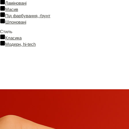
Ламіновані
Масив
Під фарбування, ґрунт
Шпоновані
Стиль
Класика
Модерн, hi-tech