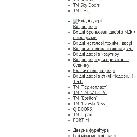
ТМ Korfad
ТМ Sky Doors
ТМ Оміс
Вхідні двері
Вхідні броньовані двері з МДФ-
накладками
Вхідні металеві технічні двері
Вхідні металопластикові двері
Вхідні двері в квартиру
Вхідні двері для приватного
будинку
Класичні вхідні двері
Вхідні двері в стилі Модерн, HI-
Tech
TM "Термопласт"
TM "ТМ GALICIA"
ТМ "Epsilon"
ТМ "Lvivski New"
Q-DOORS
ТМ Страж
FORT-M
Дверна фурнітура
Білі міжкімнатні двері