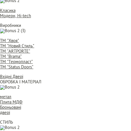
Класика
Модерн, Hi-tech
Виробники
ТМ "Хвоя"
ТМ "Новий Стиль"
ТМ "ARTPORTE"
ТМ "Brama"
ТМ "Термопласт"
ТМ "Status Doors"
Вхідні Двері
ОБРОБКА І МАТЕРІАЛ
метал
Плита МДФ
Броньовані
двері
СТИЛЬ