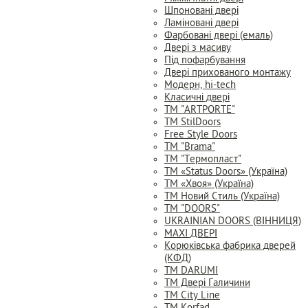
Шпоновані двері
Ламіновані двері
Фарбовані двері (емаль)
Двері з масиву
Під пофарбування
Двері прихованого монтажу
Модерн, hi-tech
Класичні двері
ТМ "ARTPORTE"
ТМ StilDoors
Free Style Doors
ТМ "Brama"
ТМ "Термопласт"
ТМ «Status Doors» (Україна)
ТМ «Хвоя» (Україна)
ТМ Новий Стиль (Україна)
ТМ "DOORS"
UKRAINIAN DOORS (ВІННИЦЯ)
MAXI ДВЕРІ
Корюківська фабрика дверей
(КФД)
ТМ DARUMI
ТМ Двері Галичини
ТМ City Line