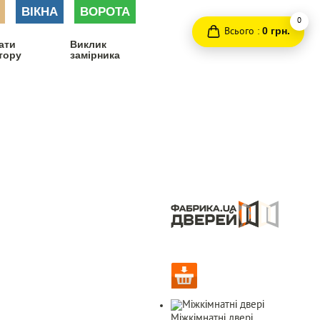
ВІКНА
ВОРОТА
0
Всього :
0 грн.
ати
Виклик
тору
замірника
Міжкімнатні двері