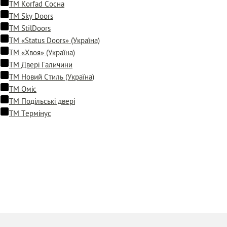
ТМ Korfad Сосна
ТМ Sky Doors
ТМ StilDoors
ТМ «Status Doors» (Україна)
ТМ «Хвоя» (Україна)
ТМ Двері Галичини
ТМ Новий Стиль (Україна)
ТМ Оміс
ТМ Подільські двері
ТМ Термінус