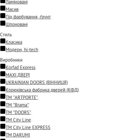
Ламіновані
Масив
Під фарбування, ґрунт
Шпоновані
Стиль
Класика
Модерн, hi-tech
Виробники
Korfad Express
MAXI ДВЕРІ
UKRAINIAN DOORS (ВІННИЦЯ)
Корюківська фабрика дверей (КФД)
ТМ "ARTPORTE"
ТМ "Brama"
ТМ "DOORS"
ТМ City Line
ТМ City Line EXPRESS
ТМ DARUMI