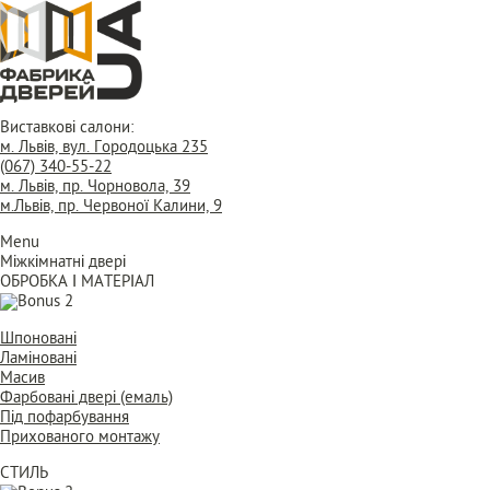
Виставкові салони:
м. Львів, вул. Городоцька 235
(067) 340-55-22
м. Львів, пр. Чорновола, 39
м.Львів, пр. Червоної Калини, 9
Menu
Міжкімнатні двері
ОБРОБКА І МАТЕРІАЛ
Шпоновані
Ламіновані
Масив
Фарбовані двері (емаль)
Під пофарбування
Прихованого монтажу
СТИЛЬ