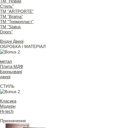
ТМ "Новий
Стиль"
ТМ "ARTPORTE"
ТМ "Brama"
ТМ "Термопласт"
ТМ "Status
Doors"
Вхідні Двері
ОБРОБКА І МАТЕРІАЛ
метал
Плита МДФ
Броньовані
двері
СТИЛЬ
Класика
Модерн
Hi-tech
Призначення