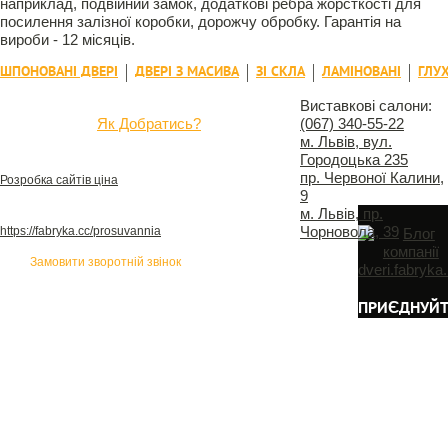
наприклад, подвійний замок, додаткові ребра жорсткості для
посилення залізної коробки, дорожчу обробку. Гарантія на
вироби - 12 місяців.
ШПОНОВАНІ ДВЕРІ
ДВЕРІ З МАСИВА
ЗІ СКЛА
ЛАМІНОВАНІ
ГЛУХ
(067) 340-55-22
Виставкові салони:
Як Добратись?
(067) 340-55-22
(З 9:00 до 19:00)
© 2016
м. Львів, вул.
dveri.fabryka.ua - Фабрика вікон та дверей
Городоцька 235
Розробка сайту, веб-студія "Фабрика сайтів" -
пр. Червоної Калини,
Розробка сайтів ціна
у Львові
9
м. Львів, пр.
"Фабрика сайтів" просування сайту -
Чорновола, 39
https://fabryka.cc/prosuvannia
у Львові
Замовити зворотній звінок
ПРИЄДНУЙТ