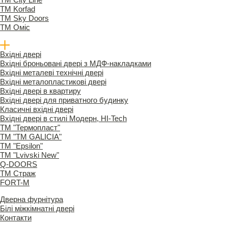
ТМ Korfad
ТМ Sky Doors
ТМ Оміс
Вхідні двері
Вхідні броньовані двері з МДФ-накладками
Вхідні металеві технічні двері
Вхідні металопластикові двері
Вхідні двері в квартиру
Вхідні двері для приватного будинку
Класичні вхідні двері
Вхідні двері в стилі Модерн, HI-Tech
TM "Термопласт"
TM "ТМ GALICIA"
ТМ "Epsilon"
ТМ "Lvivski New"
Q-DOORS
ТМ Страж
FORT-M
Дверна фурнітура
Білі міжкімнатні двері
Контакти