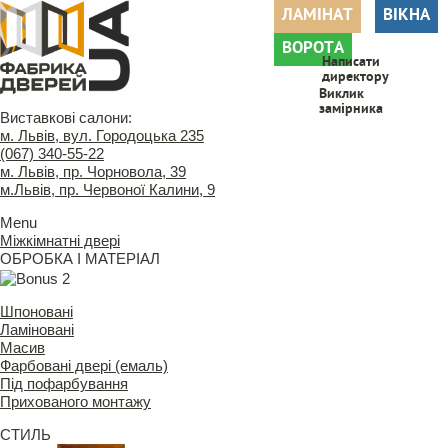
ЛАМІНАТ
ВІКНА
ВОРОТА
Написати
директору
Виклик
замірника
Виставкові салони:
м. Львів, вул. Городоцька 235
(067) 340-55-22
м. Львів, пр. Чорновола, 39
м.Львів, пр. Червоної Калини, 9
Menu
Міжкімнатні двері
ОБРОБКА І МАТЕРІАЛ
Шпоновані
Ламіновані
Масив
Фарбовані двері (емаль)
Під пофарбування
Прихованого монтажу
СТИЛЬ