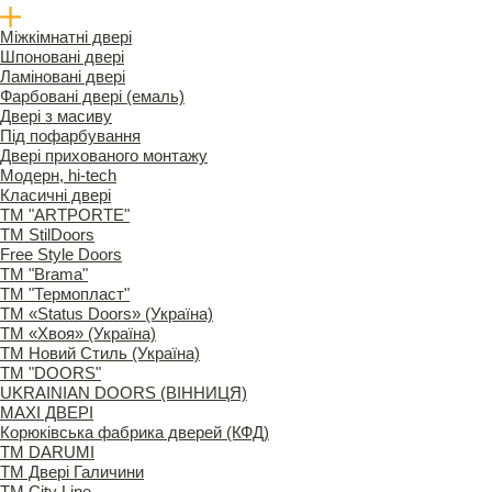
Міжкімнатні двері
Шпоновані двері
Ламіновані двері
Фарбовані двері (емаль)
Двері з масиву
Під пофарбування
Двері прихованого монтажу
Модерн, hi-tech
Класичні двері
ТМ "ARTPORTE"
ТМ StilDoors
Free Style Doors
ТМ "Brama"
ТМ "Термопласт"
ТМ «Status Doors» (Україна)
ТМ «Хвоя» (Україна)
ТМ Новий Стиль (Україна)
ТМ "DOORS"
UKRAINIAN DOORS (ВІННИЦЯ)
MAXI ДВЕРІ
Корюківська фабрика дверей (КФД)
ТМ DARUMI
ТМ Двері Галичини
ТМ City Line