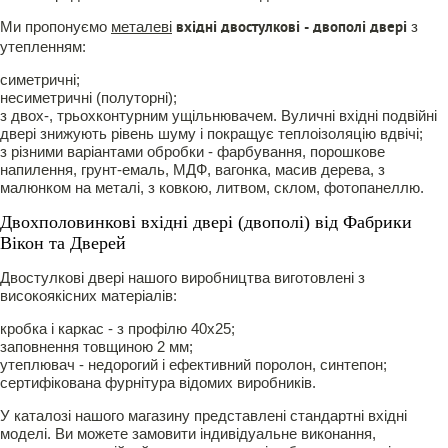
Ми пропонуємо
металеві
з
вхідні двостулкові - двополі двері
утепленням:
симетричні;
несиметричні (полуторні);
з двох-, трьохконтурним ущільнювачем. Вуличні вхідні подвійні
двері знижують рівень шуму і покращує теплоізоляцію вдвічі;
з різними варіантами обробки - фарбування, порошкове
напилення, грунт-емаль, МДФ, вагонка, масив дерева, з
малюнком на металі, з ковкою, литвом, склом, фотопанеллю.
Двохполовинкові вхідні двері (двополі) від Фабрики
Вікон та Дверей
Двостулкові двері нашого виробництва виготовлені з
високоякісних матеріалів:
кробка і каркас - з профілю 40х25;
заповнення товщиною 2 мм;
утеплювач - недорогий і ефективний поролон, синтепон;
сертифікована фурнітура відомих виробників.
У каталозі нашого магазину представлені стандартні вхідні
моделі. Ви можете замовити індивідуальне виконання,